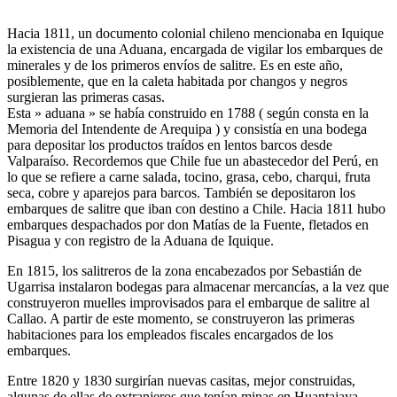
Hacia 1811, un documento colonial chileno mencionaba en Iquique
la existencia de una Aduana, encargada de vigilar los embarques de
minerales y de los primeros envíos de salitre. Es en este año,
posiblemente, que en la caleta habitada por changos y negros
surgieran las primeras casas.
Esta » aduana » se había construido en 1788 ( según consta en la
Memoria del Intendente de Arequipa ) y consistía en una bodega
para depositar los productos traídos en lentos barcos desde
Valparaíso. Recordemos que Chile fue un abastecedor del Perú, en
lo que se refiere a carne salada, tocino, grasa, cebo, charqui, fruta
seca, cobre y aparejos para barcos. También se depositaron los
embarques de salitre que iban con destino a Chile. Hacia 1811 hubo
embarques despachados por don Matías de la Fuente, fletados en
Pisagua y con registro de la Aduana de Iquique.
En 1815, los salitreros de la zona encabezados por Sebastián de
Ugarrisa instalaron bodegas para almacenar mercancías, a la vez que
construyeron muelles improvisados para el embarque de salitre al
Callao. A partir de este momento, se construyeron las primeras
habitaciones para los empleados fiscales encargados de los
embarques.
Entre 1820 y 1830 surgirían nuevas casitas, mejor construidas,
algunas de ellas de extranjeros que tenían minas en Huantajaya,