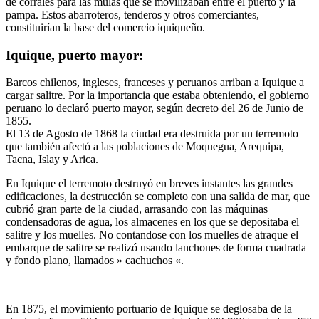
de corrales para las mulas que se movilizaban entre el puerto y la
pampa. Estos abarroteros, tenderos y otros comerciantes,
constituirían la base del comercio iquiqueño.
Iquique, puerto mayor:
Barcos chilenos, ingleses, franceses y peruanos arriban a Iquique a
cargar salitre. Por la importancia que estaba obteniendo, el gobierno
peruano lo declaró puerto mayor, según decreto del 26 de Junio de
1855.
El 13 de Agosto de 1868 la ciudad era destruida por un terremoto
que también afectó a las poblaciones de Moquegua, Arequipa,
Tacna, Islay y Arica.
En Iquique el terremoto destruyó en breves instantes las grandes
edificaciones, la destrucción se completo con una salida de mar, que
cubrió gran parte de la ciudad, arrasando con las máquinas
condensadoras de agua, los almacenes en los que se depositaba el
salitre y los muelles. No contandose con los muelles de atraque el
embarque de salitre se realizó usando lanchones de forma cuadrada
y fondo plano, llamados » cachuchos «.
En 1875, el movimiento portuario de Iquique se deglosaba de la