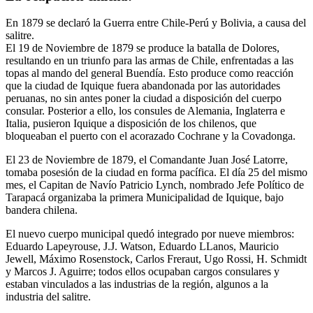
En 1879 se declaró la Guerra entre Chile-Perú y Bolivia, a causa del
salitre.
El 19 de Noviembre de 1879 se produce la batalla de Dolores,
resultando en un triunfo para las armas de Chile, enfrentadas a las
topas al mando del general Buendía. Esto produce como reacción
que la ciudad de Iquique fuera abandonada por las autoridades
peruanas, no sin antes poner la ciudad a disposición del cuerpo
consular. Posterior a ello, los consules de Alemania, Inglaterra e
Italia, pusieron Iquique a disposición de los chilenos, que
bloqueaban el puerto con el acorazado Cochrane y la Covadonga.
El 23 de Noviembre de 1879, el Comandante Juan José Latorre,
tomaba posesión de la ciudad en forma pacífica. El día 25 del mismo
mes, el Capitan de Navío Patricio Lynch, nombrado Jefe Político de
Tarapacá organizaba la primera Municipalidad de Iquique, bajo
bandera chilena.
El nuevo cuerpo municipal quedó integrado por nueve miembros:
Eduardo Lapeyrouse, J.J. Watson, Eduardo LLanos, Mauricio
Jewell, Máximo Rosenstock, Carlos Freraut, Ugo Rossi, H. Schmidt
y Marcos J. Aguirre; todos ellos ocupaban cargos consulares y
estaban vinculados a las industrias de la región, algunos a la
industria del salitre.